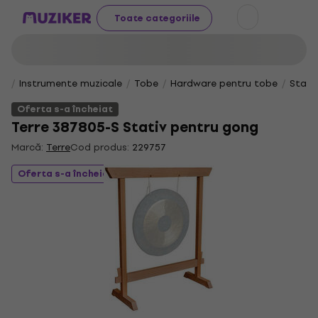
Toate categoriile
Instrumente muzicale
Tobe
Hardware pentru tobe
Stati
Oferta s-a încheiat
Terre 387805-S Stativ pentru gong
Marcă:
Terre
Cod produs:
229757
Oferta s-a încheiat