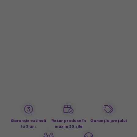
Garanție extinsă
Retur produse în
Garanția prețului
la 3 ani
maxim 30 zile