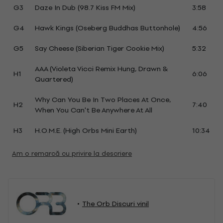
G3
Daze In Dub (98.7 Kiss FM Mix)
3:58
G4
Hawk Kings (Oseberg Buddhas Buttonhole)
4:56
G5
Say Cheese (Siberian Tiger Cookie Mix)
5:32
AAA (Violeta Vicci Remix Hung, Drawn &
H1
6:06
Quartered)
Why Can You Be In Two Places At Once,
H2
7:40
When You Can't Be Anywhere At All
H3
H.O.M.E. (High Orbs Mini Earth)
10:34
Am o remarcă cu privire la descriere
The Orb Discuri vinil