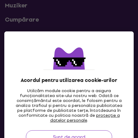
Muziker
Cumpărare
Linkuri utile
Contacte
Contactează-ne
Acordul pentru utilizarea cookie-urilor
Utilizăm module cookie pentru a asigura
funcționalitatea site-ului nostru web. Odată ce
consimțământul este acordat, le folosim pentru a
analiza traficul și pentru a personaliza publicitatea
pe platforme de publicitate terțe, întotdeauna în
conformitate cu politica noastră de
protecție a
datelor personale
.
Sunt de acord
MD