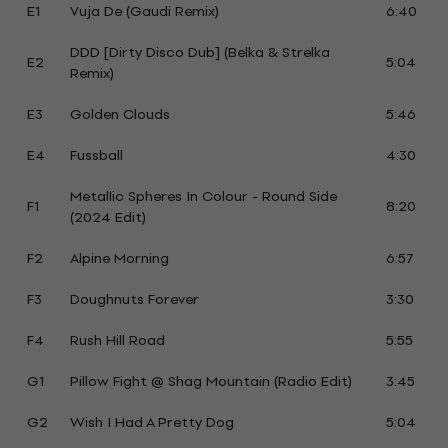
E1
Vuja De (Gaudi Remix)
6:40
DDD [Dirty Disco Dub] (Belka & Strelka
E2
5:04
Remix)
E3
Golden Clouds
5:46
E4
Fussball
4:30
Metallic Spheres In Colour - Round Side
F1
8:20
(2024 Edit)
F2
Alpine Morning
6:57
F3
Doughnuts Forever
3:30
F4
Rush Hill Road
5:55
G1
Pillow Fight @ Shag Mountain (Radio Edit)
3:45
G2
Wish I Had A Pretty Dog
5:04