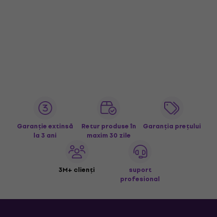
Garanție extinsă
Retur produse în
Garanția prețului
la 3 ani
maxim 30 zile
3M+ clienți
suport
profesional