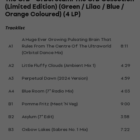
(Limited Edition) (Green / Lilac / Blue /
Orange Coloured) (4 LP)
Tracklist
A Huge Ever Growing Pulsating Brain That
A1
Rules From The Centre Of The Ultraworld
8:11
(Orbital Dance Mix)
A2
Little Fluffy Clouds (Ambient Mix 1)
4:29
A3
Perpetual Dawn (2024 Version)
4:59
A4
Blue Room (7" Radio Mix)
4:03
B1
Pomme Fritz (Meat 'N Veg)
9:00
B2
Asylum (7" Edit)
3:58
B3
Oxbow Lakes (Sabres No. 1 Mix)
7:22