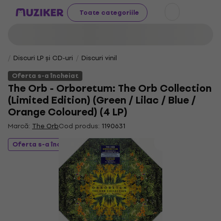
Toate categoriile
Discuri LP și CD-uri
Discuri vinil
Oferta s-a încheiat
The Orb - Orboretum: The Orb Collection
(Limited Edition) (Green / Lilac / Blue /
Orange Coloured) (4 LP)
Marcă:
The Orb
Cod produs:
1190631
Oferta s-a încheiat