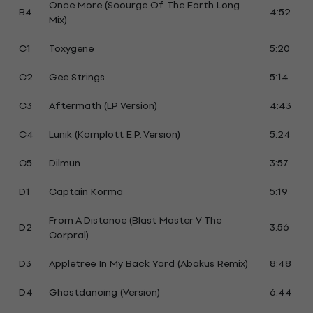
Once More (Scourge Of The Earth Long
B4
4:52
Mix)
C1
Toxygene
5:20
C2
Gee Strings
5:14
C3
Aftermath (LP Version)
4:43
C4
Lunik (Komplott E.P. Version)
5:24
C5
Dilmun
3:57
D1
Captain Korma
5:19
From A Distance (Blast Master V The
D2
3:56
Corpral)
D3
Appletree In My Back Yard (Abakus Remix)
8:48
D4
Ghostdancing (Version)
6:44