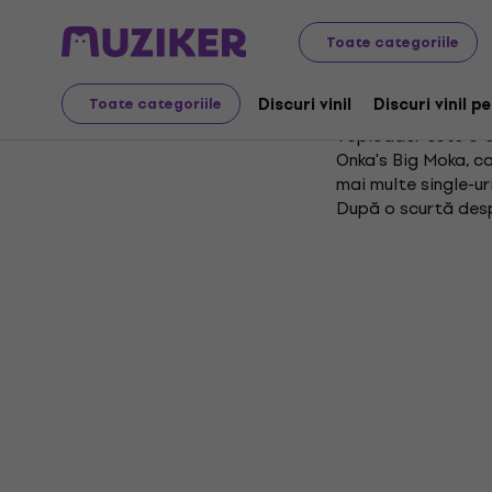
Toate categoriile
Toploade
Discuri vinil
Discuri vinil p
Toate categoriile
Toploader este o t
Onka's Big Moka, ca
mai multe single-ur
După o scurtă despă