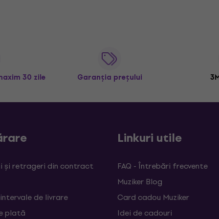
maxim 30 zile
Garanția prețului
3M
rare
Linkuri utile
 și retrageri din contract
FAQ - Întrebări frecvente
Muziker Blog
 intervale de livrare
Card cadou Muziker
e plată
Idei de cadouri