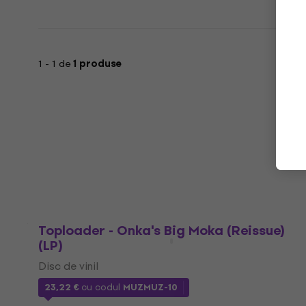
1 - 1 de
1 produse
Toploader - Onka's Big Moka (Reissue)
(LP)
Disc de vinil
23,22 €
cu codul
MUZMUZ-10