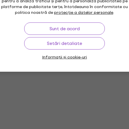
pentru a analiza traficul și pentru a personaliza publicitatea pe
platforme de publicitate terțe, întotdeauna în conformitate cu
politica noastră de
protecție a datelor personale
.
Sunt de acord
Setări detaliate
Informații și cookie-uri