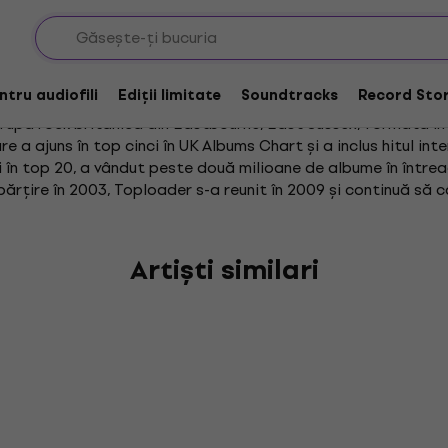
r
entru audiofili
Ediții limitate
Soundtracks
Record Stor
rupă rock britanică din Eastbourne, East Sussex, formată în 
re a ajuns în top cinci în UK Albums Chart și a inclus hitul in
i în top 20, a vândut peste două milioane de albume în întreag
rțire în 2003, Toploader s-a reunit în 2009 și continuă să câ
Artiști similari