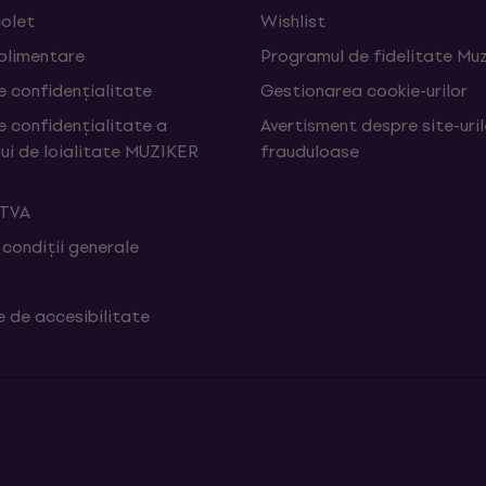
colet
Wishlist
uplimentare
Programul de fidelitate Muz
e confidențialitate
Gestionarea cookie-urilor
e confidențialitate a
Avertisment despre site-uri
ui de loialitate MUZIKER
frauduloase
 TVA
 condiții generale
e de accesibilitate