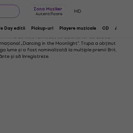
Idei de cadouri
FAQ
Muziker Blog
Zona Muziker
MD
Autentificare
e Day editii
Pickup-uri
Playere muzicale
CD
Accesor
1997. Au devenit faimoase cu albumul lor de debut,
ternațional „Dancing in the Moonlight”. Trupa a obținut
a lume și a fost nominalizată la multiple premii Brit.
nte și să înregistreze.