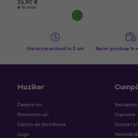
26,90 €
În stoc
Garanție extinsă la 3 ani
Retur produse în 
Muziker
Cumpă
Despre noi
Reclamații
Showroom-uri
Cupoane
Centru de distributie
Costuri și
Logo
Metode d