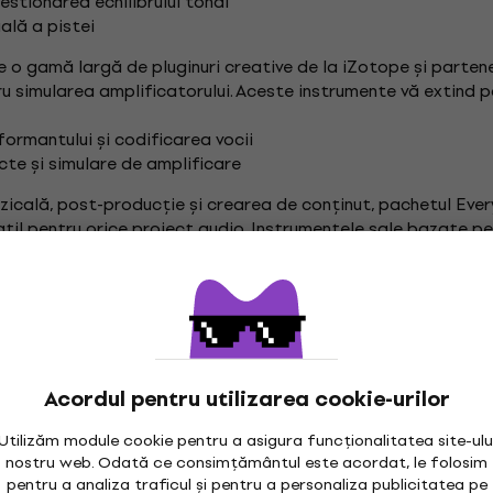
stionarea echilibrului tonal
ală a pistei
 o gamă largă de pluginuri creative de la iZotope și partene
u simularea amplificatorului. Aceste instrumente vă extind po
ormantului și codificarea vocii
cte și simulare de amplificare
icală, post-producție și crearea de conținut, pachetul Every
til pentru orice proiect audio. Instrumentele sale bazate pe 
ce configurație de studio.
Acordul pentru utilizarea cookie-urilor
Utilizăm module cookie pentru a asigura funcționalitatea site-ulu
nostru web. Odată ce consimțământul este acordat, le folosim
pentru a analiza traficul și pentru a personaliza publicitatea pe