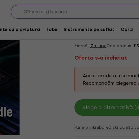
pdatări & Upgradări
Oferta s-a încheiat
iZotope Everything 
nte cu claviatură
Tobe
Instrumente de suflat
Corzi
(Produs digital)
Marcă:
iZotope
Cod produs:
11
Oferta s-a încheiat
Acest produs nu se mai 
Recomandăm alegerea 
Alege o alternativă (4
Pune o intrebare
Distribuie
Salva