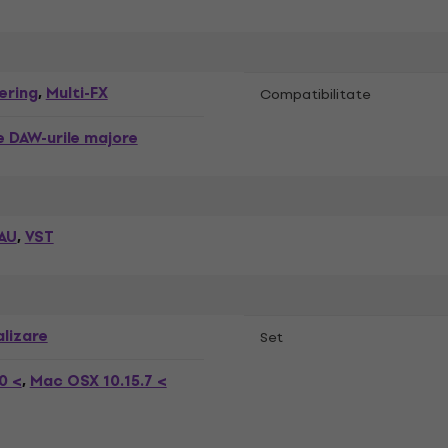
ering
Multi-FX
,
Compatibilitate
 DAW-urile majore
AU
VST
,
lizare
Set
0 <
Mac OSX 10.15.7 <
,