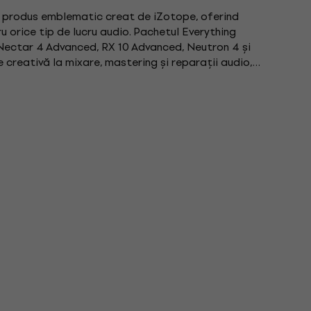
 produs emblematic creat de iZotope, oferind
 orice tip de lucru audio. Pachetul Everything
Nectar 4 Advanced, RX 10 Advanced, Neutron 4 și
e creativă la mixare, mastering și reparații audio,
nevoile dvs. cu...