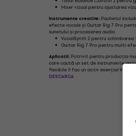
Tonal Balance Control 2 pentru ge
Mixer vizual pentru ajustarea vizu
Pachetul include
Instrumente creative:
efecte vocale și Guitar Rig 7 Pro pentr
sunetului și procesarea audio.
VocalSynth 2 pentru schimbarea f
Guitar Rig 7 Pro pentru multi-efe
Potrivit pentru producția muz
Aplicatii:
care caută un set de instrumente versa
flexibile îl fac un activ esențial în ori
DESCARCA