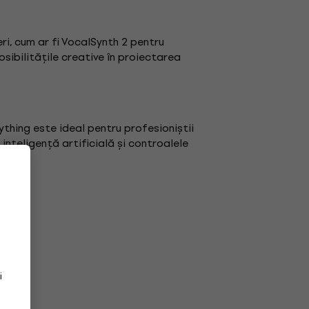
ri, cum ar fi VocalSynth 2 pentru
sibilitățile creative în proiectarea
thing este ideal pentru profesioniștii
inteligență artificială și controalele
i