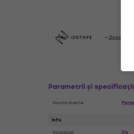
iZotope St
Parametrii și specificați
Perp
Durata licenței
Info
Da
Download