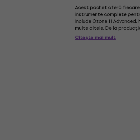
Acest pachet oferă fiecare
instrumente complete pentru
include Ozone 11 Advanced, 
multe altele. De la producți
această suită acoperă toate 
Citește mai mult