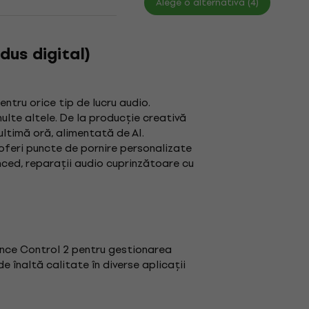
Alege o alternativă (4)
dus digital)
tru orice tip de lucru audio.
lte altele. De la producție creativă
ultimă oră, alimentată de AI.
oferi puncte de pornire personalizate
anced, reparații audio cuprinzătoare cu
ance Control 2 pentru gestionarea
e înaltă calitate în diverse aplicații