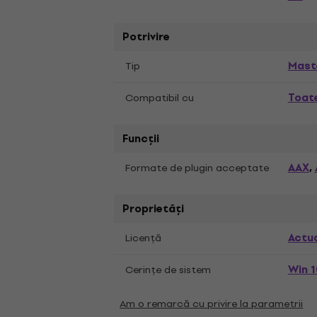
Potrivire
Mast
Tip
Toate
Compatibil cu
Funcții
AAX
Formate de plugin acceptate
,
Proprietăți
Actua
Licență
Win 1
Cerințe de sistem
Am o remarcă cu privire la parametrii