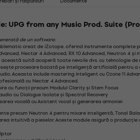
rebări și răspunsuri
Documente
e: UPG from any Music Prod. Suite (Pro
enerată de un software:
lematic creat de iZotope, oferind instrumente complete pen
Advanced, Nectar 4 Advanced, RX 10 Advanced, Neutron 4 și mu
o, această suită acoperă toate nevoile dvs. cu tehnologie de 
sește procesare bazată pe inteligență artificială pentru a 
u audio. Aceasta include mastering inteligent cu Ozone 11 Adv
rofesională cu Nectar 4 Advanced.
re cu funcții precum Modulul Clarity și Stem Focus
audio cu Dialogue Isolate și Spectral Recovery
area vocală cu Asistent vocal și generarea armoniei
ente precum Neutron 4 pentru mixare inteligentă, Tonal Bal
zarea intuitivă a pieselor. Aceste module asigură o producție d
ulptor