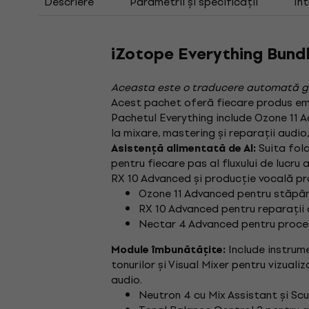
Descriere
Parametrii și specificații
Înt
iZotope Everything Bundl
Aceasta este o traducere automată g
Acest pachet oferă fiecare produs emb
Pachetul Everything include Ozone 11 
la mixare, mastering și reparații audi
Suita folo
Asistență alimentată de AI:
pentru fiecare pas al fluxului de lucr
RX 10 Advanced și producție vocală p
Ozone 11 Advanced pentru stăpâni
RX 10 Advanced pentru reparații 
Nectar 4 Advanced pentru proces
Include instrum
Module îmbunătățite:
tonurilor și Visual Mixer pentru vizuali
audio.
Neutron 4 cu Mix Assistant și Sc