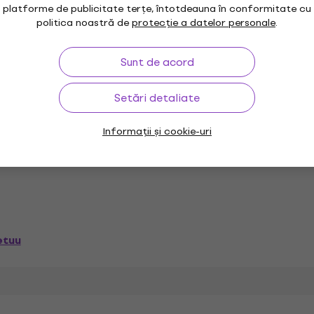
Alte videoclipuri
platforme de publicitate terțe, întotdeauna în conformitate cu
politica noastră de
protecție a datelor personale
.
Sunt de acord
udio
iZotope Software de studio
iZotope Updatăr
Setări detaliate
Informații și cookie-uri
i
etuu