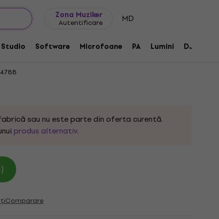
Idei de cadouri
FAQ
Muziker Blog
Zona Muziker
MD
Autentificare
Bundle: UPG from any Music Prod. Suite
Studio
Software
Microfoane
PA
Lumini
DJ
Căș
34788
fabrică sau nu este parte din oferta curentă.
unui
produs alternativ
.
)
ți
Comparare