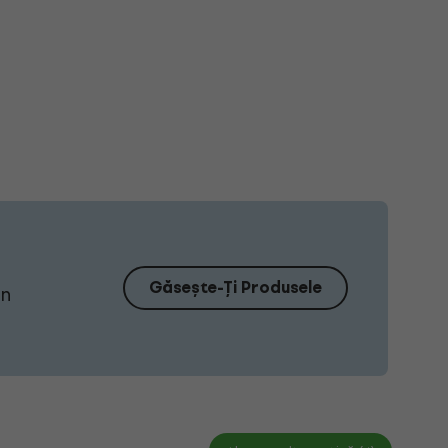
Găsește-Ți Produsele
Un