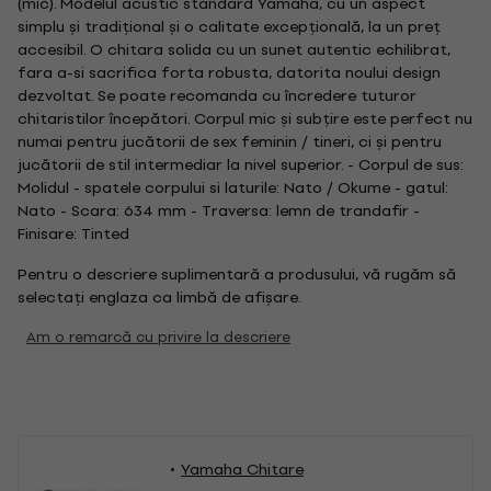
(mic). Modelul acustic standard Yamaha, cu un aspect
simplu și tradițional și o calitate excepțională, la un preț
accesibil. O chitara solida cu un sunet autentic echilibrat,
fara a-si sacrifica forta robusta, datorita noului design
dezvoltat. Se poate recomanda cu încredere tuturor
chitaristilor începători. Corpul mic și subțire este perfect nu
numai pentru jucătorii de sex feminin / tineri, ci și pentru
jucătorii de stil intermediar la nivel superior. - Corpul de sus:
Molidul - spatele corpului si laturile: Nato / Okume - gatul:
Nato - Scara: 634 mm - Traversa: lemn de trandafir -
Finisare: Tinted
Pentru o descriere suplimentară a produsului, vă rugăm să
selectați englaza ca limbă de afișare.
Am o remarcă cu privire la descriere
Yamaha Chitare