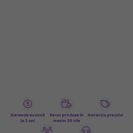
Garanție extinsă
Retur produse în
Garanția prețului
la 3 ani
maxim 30 zile