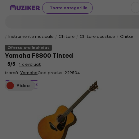
Toate categoriile
Instrumente muzicale
Chitare
Chitare acustice
Chitare 
Oferta s-a încheiat
Yamaha FS800 Tinted
5
/5
1 x evaluat
Marcă:
Yamaha
Cod produs:
229504
Oferta s-a încheiat
Video