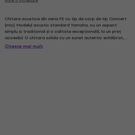
Pune o intrebare
Chitare acustice din seria FS cu tip de corp de tip Concert
(mic). Modelul acustic standard Yamaha, cu un aspect
simplu și tradițional și o calitate excepțională, la un preț
accesibil. O chitara solida cu un sunet autentic echilibrat,
fara a-si sacrifica forta robusta, datorita noului design
Citește mai mult
dezvoltat. Se poate recomanda cu încredere tuturor...