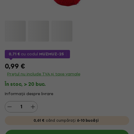
0,71 €
cu codul
MUZMUZ-25
0,99 €
Prețul nu include TVA și taxe vamale
În stoc, > 20 buc.
Informații despre livrare
0,61 €
când cumpărați
6-10 bucăți