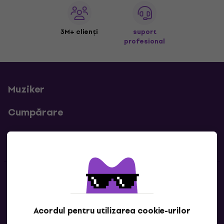
3M+ clienți
suport
profesional
Muziker
Cumpărare
Linkuri utile
Contacte
Contactează-ne
Acordul pentru utilizarea cookie-urilor