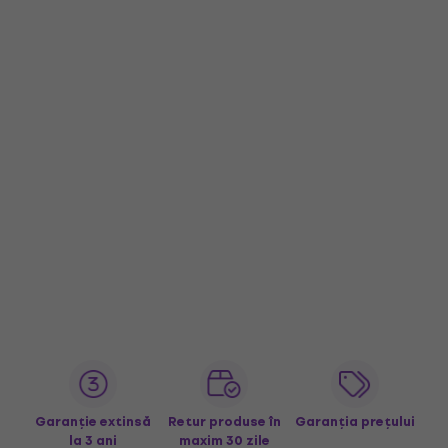
Garanție extinsă
Retur produse în
Garanția prețului
la 3 ani
maxim 30 zile