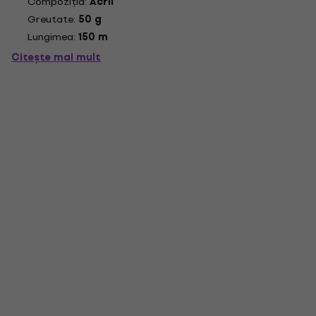
Compoziția:
Acril
Greutate:
50 g
Lungimea:
150 m
Citește mai mult