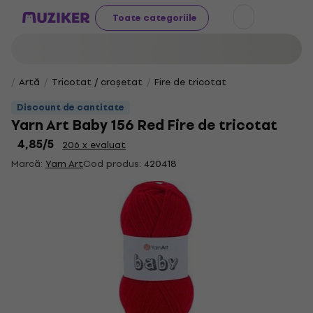
Toate categoriile
Artă
Tricotat / croșetat
Fire de tricotat
Discount de cantitate
Yarn Art Baby 156 Red Fire de tricotat
4,85
/5
206 x evaluat
Marcă:
Yarn Art
Cod produs:
420418