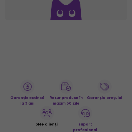
Garanție extinsă
Retur produse în
Garanția prețului
la 3 ani
maxim 30 zile
3M+ clienți
suport
profesional