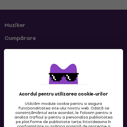
Muziker
Cumpărare
Linkuri utile
Contacte
Contactează-ne
Acordul pentru utilizarea cookie-urilor
Utilizăm module cookie pentru a asigura
funcționalitatea site-ului nostru web. Odată ce
consimțământul este acordat, le folosim pentru a
analiza traficul și pentru a personaliza publicitatea
pe platforme de publicitate terțe, întotdeauna în
conformitate cu politica noastră de
protecție a