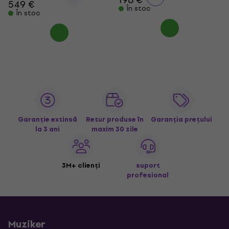
549 €
În stoc
În stoc
Garanție extinsă
Retur produse în
Garanția prețului
la 3 ani
maxim 30 zile
3M+ clienți
suport
profesional
Muziker