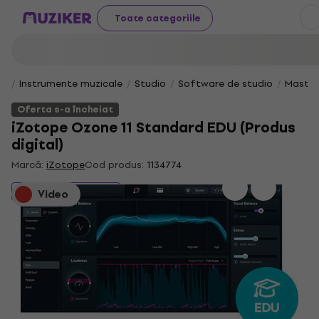
Toate categoriile
Instrumente muzicale
Studio
Software de studio
Master
Oferta s-a încheiat
iZotope Ozone 11 Standard EDU (Produs
digital)
Marcă:
iZotope
Cod produs:
1134774
Oferta s-a încheiat
Video