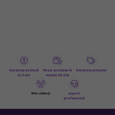
Garanție extinsă
Retur produse în
Garanția prețului
la 3 ani
maxim 30 zile
3M+ clienți
suport
profesional