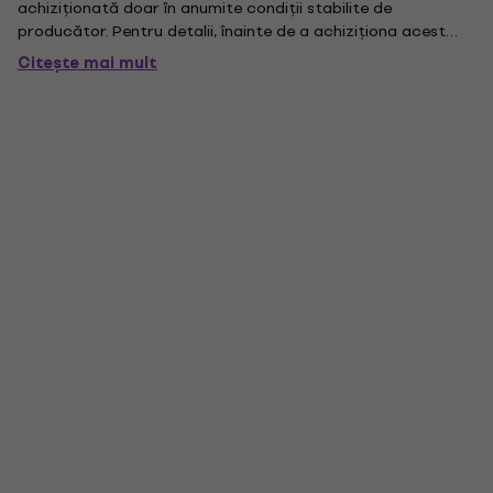
achiziționată doar în anumite condiții stabilite de
producător. Pentru detalii, înainte de a achiziționa acest
produs, vă rugăm să contactați Serviciul Clienți.. . Această
Citește mai mult
versiune a software-ului pentru studenți, elevi și...