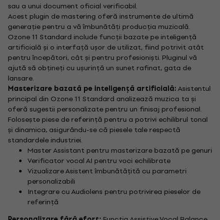
sau a unui document oficial verificabil.
Acest plugin de mastering oferă instrumente de ultimă
generație pentru a vă îmbunătăți producția muzicală.
Ozone 11 Standard include funcții bazate pe inteligență
artificială și o interfață ușor de utilizat, fiind potrivit atât
pentru începători, cât și pentru profesioniști. Pluginul vă
ajută să obțineți cu ușurință un sunet rafinat, gata de
lansare.
Masterizare bazată pe inteligență artificială:
Asistentul
principal din Ozone 11 Standard analizează muzica ta și
oferă sugestii personalizate pentru un finisaj profesional.
Folosește piese de referință pentru a potrivi echilibrul tonal
și dinamica, asigurându-se că piesele tale respectă
standardele industriei.
Master Assistant pentru masterizare bazată pe genuri
Verificator vocal AI pentru voci echilibrate
Vizualizare Asistent îmbunătățită cu parametri
personalizabili
Integrare cu Audiolens pentru potrivirea pieselor de
referință
Personalizare fără efort:
Funcția Assistive Vocal Balance