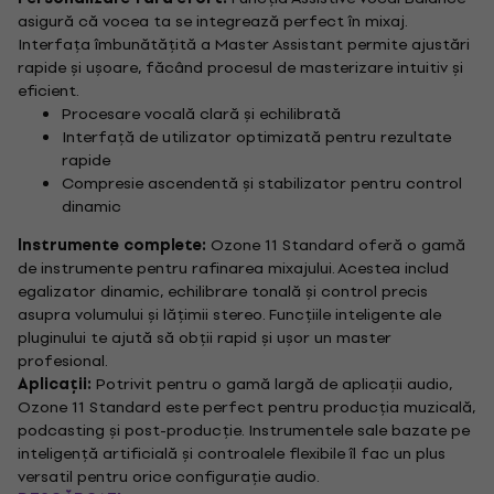
asigură că vocea ta se integrează perfect în mixaj.
Interfața îmbunătățită a Master Assistant permite ajustări
rapide și ușoare, făcând procesul de masterizare intuitiv și
eficient.
Procesare vocală clară și echilibrată
Interfață de utilizator optimizată pentru rezultate
rapide
Compresie ascendentă și stabilizator pentru control
dinamic
Instrumente complete:
Ozone 11 Standard oferă o gamă
de instrumente pentru rafinarea mixajului. Acestea includ
egalizator dinamic, echilibrare tonală și control precis
asupra volumului și lățimii stereo. Funcțiile inteligente ale
pluginului te ajută să obții rapid și ușor un master
profesional.
Aplicații:
Potrivit pentru o gamă largă de aplicații audio,
Ozone 11 Standard este perfect pentru producția muzicală,
podcasting și post-producție. Instrumentele sale bazate pe
inteligență artificială și controalele flexibile îl fac un plus
versatil pentru orice configurație audio.