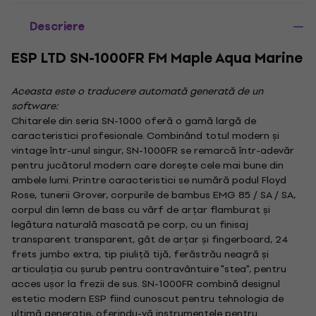
Descriere
ESP LTD SN-1000FR FM Maple Aqua Marine
Aceasta este o traducere automată generată de un
software:
Chitarele din seria SN-1000 oferă o gamă largă de
caracteristici profesionale. Combinând totul modern și
vintage într-unul singur, SN-1000FR se remarcă într-adevăr
pentru jucătorul modern care dorește cele mai bune din
ambele lumi. Printre caracteristici se numără podul Floyd
Rose, tunerii Grover, corpurile de bambus EMG 85 / SA / SA,
corpul din lemn de bass cu vârf de arțar flamburat și
legătura naturală mascată pe corp, cu un finisaj
transparent transparent, gât de arțar și fingerboard, 24
frets jumbo extra, tip piuliță tijă, ferăstrău neagră și
articulația cu șurub pentru contravântuire "stea", pentru
acces ușor la frezii de sus. SN-1000FR combină designul
estetic modern ESP fiind cunoscut pentru tehnologia de
ultimă generație, oferindu-vă instrumentele pentru