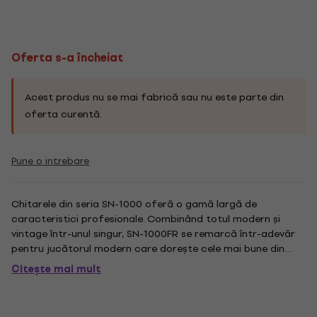
Oferta s-a încheiat
Acest produs nu se mai fabrică sau nu este parte din
oferta curentă.
Pune o intrebare
Chitarele din seria SN-1000 oferă o gamă largă de
caracteristici profesionale. Combinând totul modern și
vintage într-unul singur, SN-1000FR se remarcă într-adevăr
pentru jucătorul modern care dorește cele mai bune din
ambele lumi. Printre caracteristici se numără podul Floyd
Citește mai mult
Rose, tunerii Grover, corpurile de bambus EMG 85 / SA / SA,
corpul din...