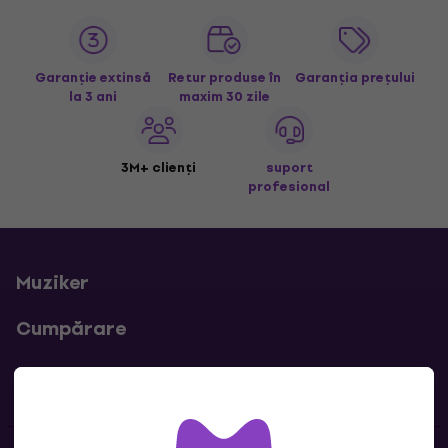
Garanție extinsă
Retur produse în
Garanția prețului
la 3 ani
maxim 30 zile
3M+ clienți
suport
profesional
Muziker
Cumpărare
Linkuri utile