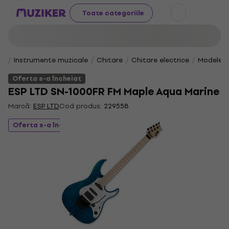
Toate categoriile
Instrumente muzicale
Chitare
Chitare electrice
Modele 
Oferta s-a încheiat
ESP LTD SN-1000FR FM Maple Aqua Marine
Marcă:
ESP LTD
Cod produs:
229558
Oferta s-a încheiat